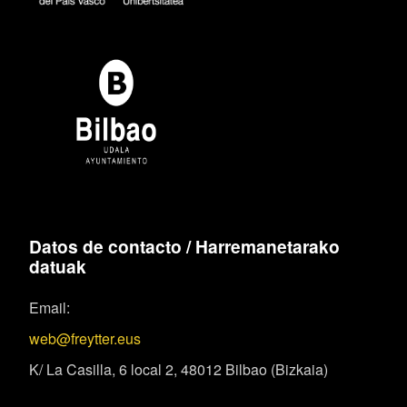
Datos de contacto / Harremanetarako
datuak
Email:
web@freytter.eus
K/ La Casilla, 6 local 2, 48012 Bilbao (Bizkaia)