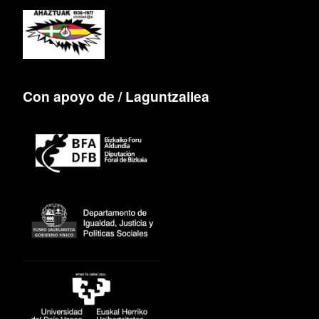
Con apoyo de / Laguntzailea