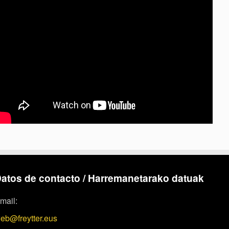
atos de contacto / Harremanetarako datuak
mail:
eb@freytter.eus