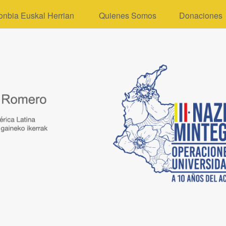
onbia Euskal Herrian
Quienes Somos
Donaciones