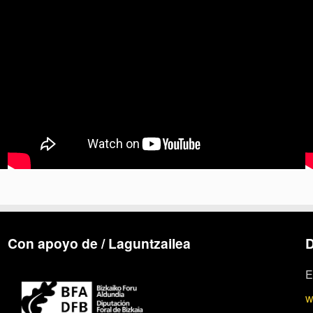
Con apoyo de / Laguntzailea
D
E
w