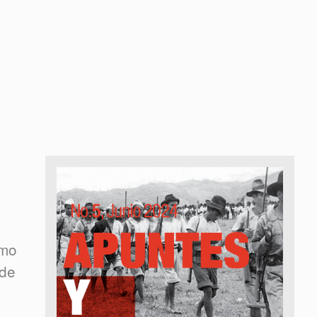
omo
 de