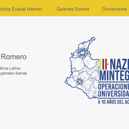
onbia Euskal Herrian
Quienes Somos
Donaciones