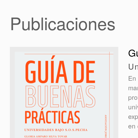
Publicaciones
Gu
Un
En 
mar
pro
uni
exp
en 