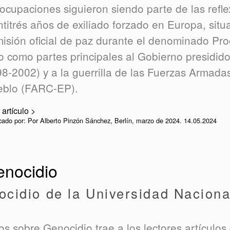
ocupaciones siguieron siendo parte de las refl
ntitrés años de exiliado forzado en Europa, sit
isión oficial de paz durante el denominado Pr
o como partes principales al Gobierno presidid
8-2002) y a la guerrilla de las Fuerzas Armada
eblo (FARC-EP).
 artículo >
cado por: Por Alberto Pinzón Sánchez, Berlín, marzo de 2024. 14.05.2024
enocidio
cidio de la Universidad Naciona
s sobre Genocidio trae a los lectores artículos