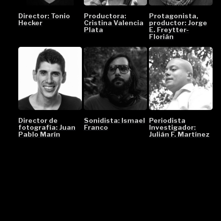
Director: Tonio
Productora:
Protagonista,
Hecker
Cristina Valencia
productor: Jorge
Plata
E. Freytter-
Florián
Director de
Sonidista: Ismael
Periodista
fotografía: Juan
Franco
Investigador:
Pablo Marín
Julián F. Martínez