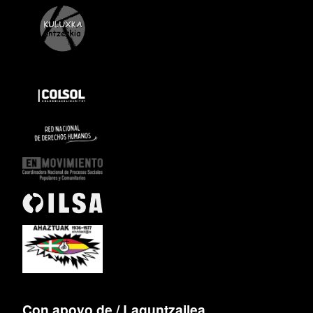
Con apoyo de / Laguntzailea