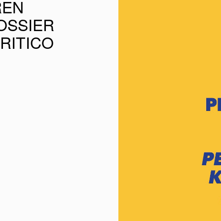
REN
OSSIER
RITICO