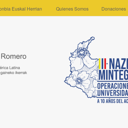
onbia Euskal Herrian
Quienes Somos
Donaciones