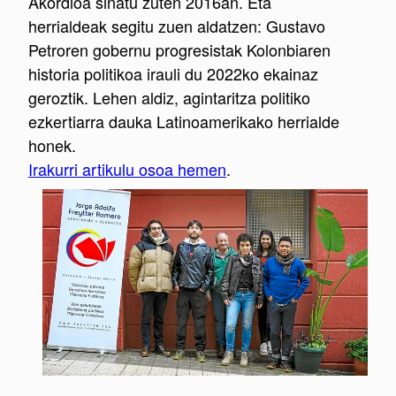
Akordioa sinatu zuten 2016an.
Eta
herrialdeak segitu zuen aldatzen: Gustavo
Petroren gobernu progresistak Kolonbiaren
historia politikoa irauli du 2022ko ekainaz
geroztik. Lehen aldiz, agintaritza politiko
ezkertiarra dauka Latinoamerikako herrialde
honek.
Irakurri artikulu osoa hemen
.