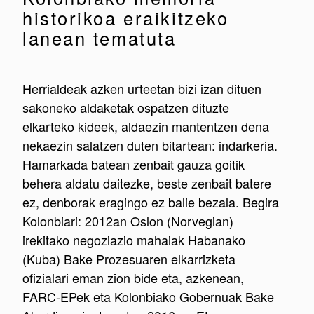
historikoa eraikitzeko
lanean tematuta
Herrialdeak azken urteetan bizi izan dituen
sakoneko aldaketak ospatzen dituzte
elkarteko kideek, aldaezin mantentzen dena
nekaezin salatzen duten bitartean: indarkeria.
Hamarkada batean zenbait gauza goitik
behera aldatu daitezke, beste zenbait batere
ez, denborak eragingo ez balie bezala. Begira
Kolonbiari: 2012an Oslon (Norvegian)
irekitako negoziazio mahaiak Habanako
(Kuba) Bake Prozesuaren elkarrizketa
ofizialari eman zion bide eta, azkenean,
FARC-EPek eta Kolonbiako Gobernuak Bake