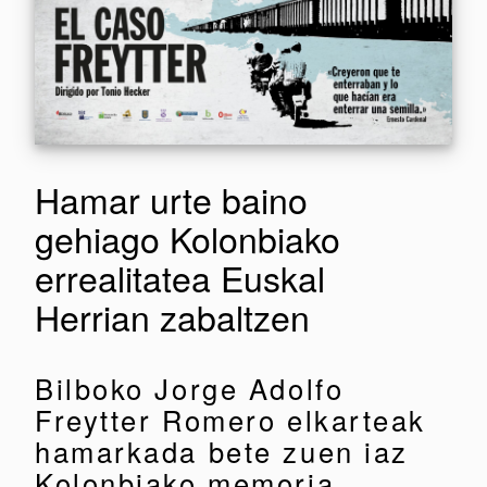
Hamar urte baino
gehiago Kolonbiako
errealitatea Euskal
Herrian zabaltzen
Bilboko Jorge Adolfo
Freytter Romero elkarteak
hamarkada bete zuen iaz
Kolonbiako memoria