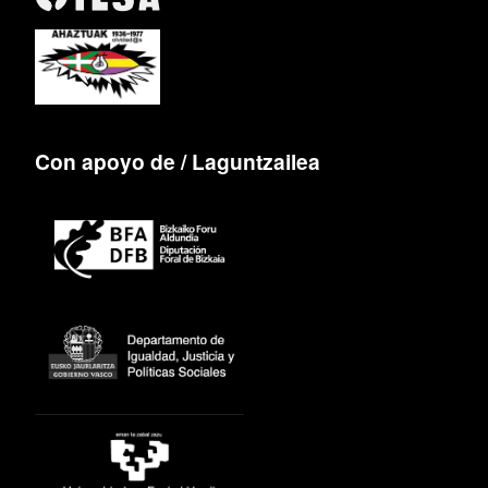
Con apoyo de / Laguntzailea