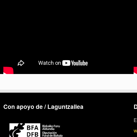
Con apoyo de / Laguntzailea
D
E
w