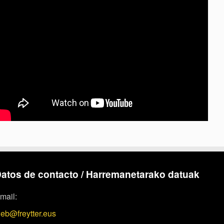
atos de contacto / Harremanetarako datuak
mail:
eb@freytter.eus