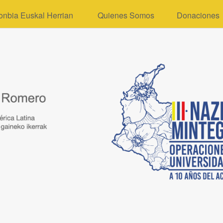
onbia Euskal Herrian
Quienes Somos
Donaciones