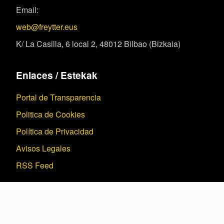
Email:
web@freytter.eus
K/ La Casilla, 6 local 2, 48012 Bilbao (Bizkaia)
Enlaces / Estekak
Portal de Transparencia
Politica de Cookies
Política de Privacidad
Avisos Legales
RSS Feed