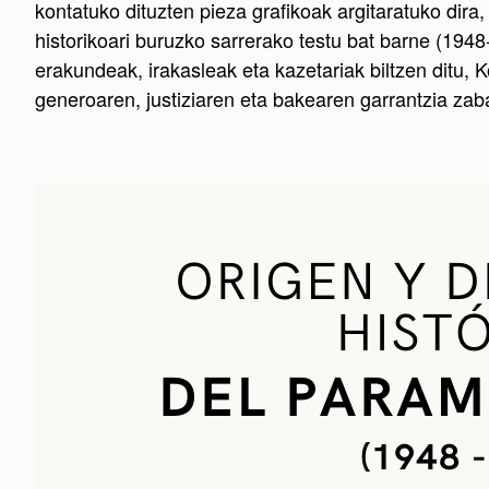
kontatuko dituzten pieza grafikoak argitaratuko dira,
historikoari buruzko sarrerako testu bat barne (1948
erakundeak, irakasleak eta kazetariak biltzen ditu,
generoaren, justiziaren eta bakearen garrantzia zab