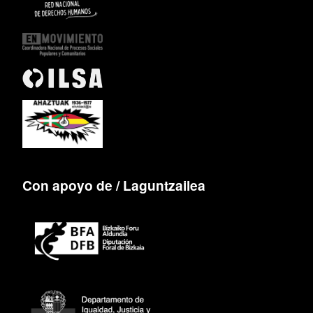
Con apoyo de / Laguntzailea