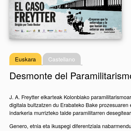
Euskara
Castellano
Desmonte del Paramilitaris
J. A. Freytter elkarteak Kolonbiako paramilitarismoa
digitala bultzatzen du Erabateko Bake prozesuaren
indarkeria murrizteko talde paramilitarren desegitea
Genero, etnia eta ikuspegi diferentziala nabarmend