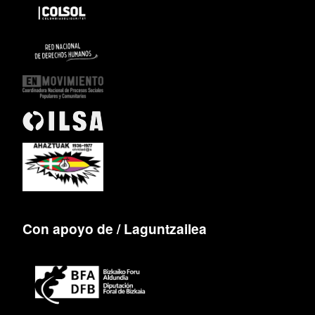
Con apoyo de / Laguntzailea