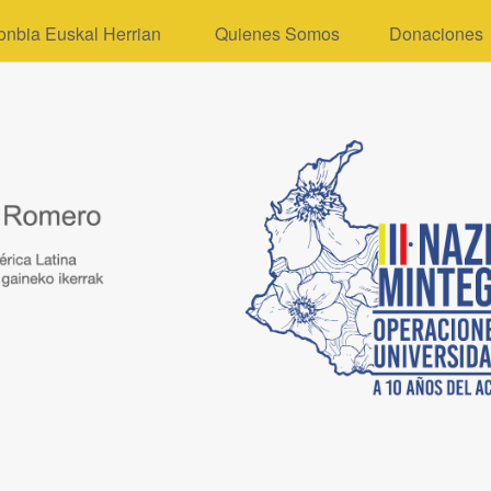
onbia Euskal Herrian
Quienes Somos
Donaciones