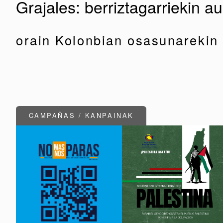
Grajales: berriztagarriekin aur
orain Kolonbian osasunarekin
CAMPAÑAS / KANPAINAK