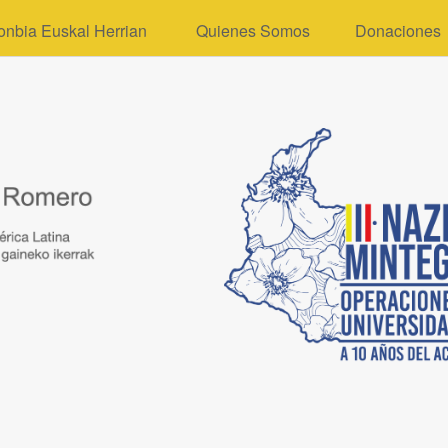
onbia Euskal Herrian
Quienes Somos
Donaciones