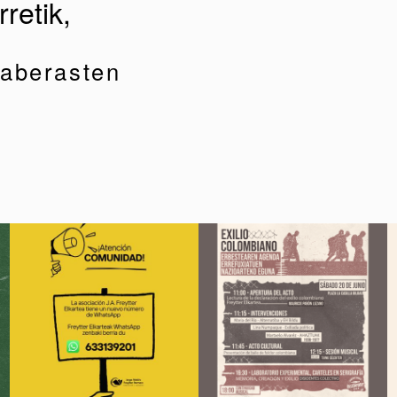
retik,
 aberasten