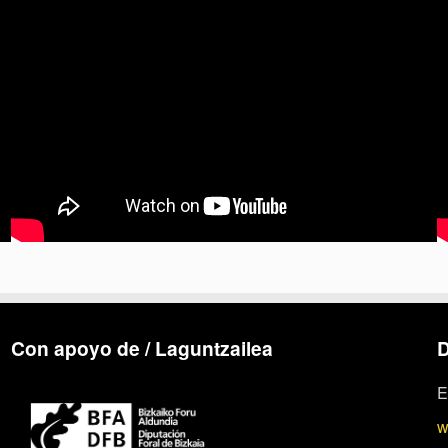
Con apoyo de / Laguntzailea
D
E
w