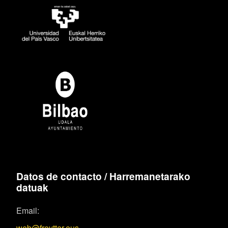
Datos de contacto / Harremanetarako
datuak
Email:
web@freytter.eus