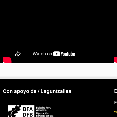
Con apoyo de / Laguntzailea
D
E
w