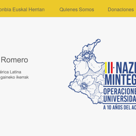
onbia Euskal Herrian
Quienes Somos
Donaciones