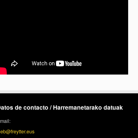
atos de contacto / Harremanetarako datuak
mail:
eb@freytter.eus