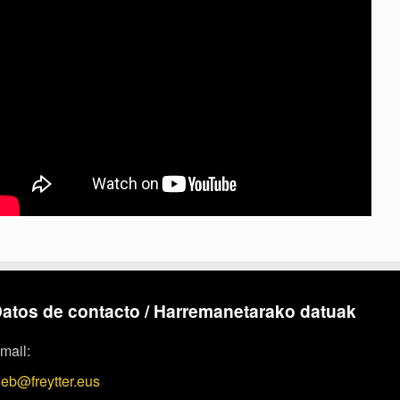
atos de contacto / Harremanetarako datuak
mail:
eb@freytter.eus