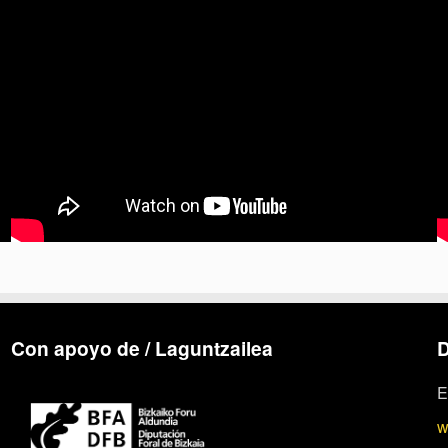
Con apoyo de / Laguntzailea
D
E
w