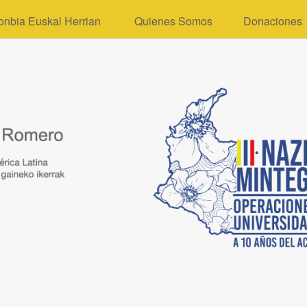
onbia Euskal Herrian
Quienes Somos
Donaciones