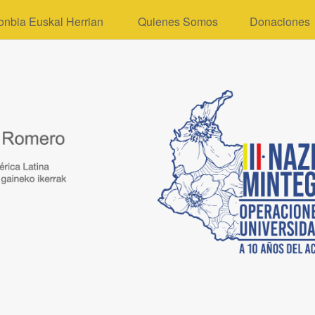
onbia Euskal Herrian
Quienes Somos
Donaciones