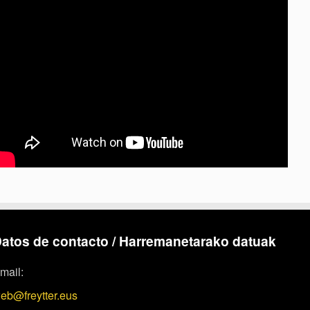
atos de contacto / Harremanetarako datuak
mail:
eb@freytter.eus