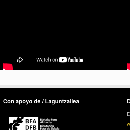
Con apoyo de / Laguntzailea
D
E
w