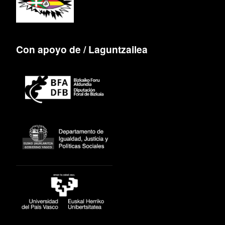
Con apoyo de / Laguntzailea