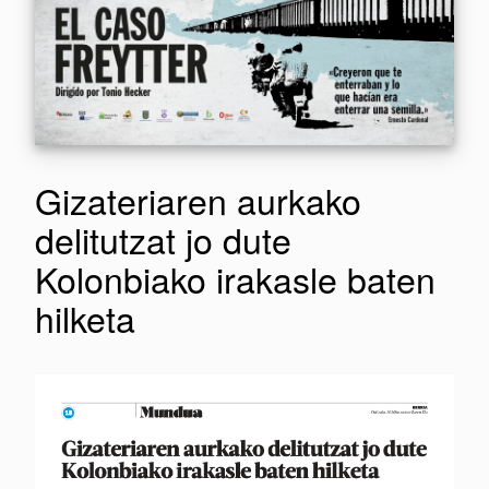
Gizateriaren aurkako
delitutzat jo dute
Kolonbiako irakasle baten
hilketa