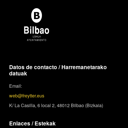
Datos de contacto / Harremanetarako
datuak
Email:
web@freytter.eus
K/ La Casilla, 6 local 2, 48012 Bilbao (Bizkaia)
Enlaces / Estekak