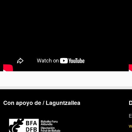
Con apoyo de / Laguntzailea
D
E
w