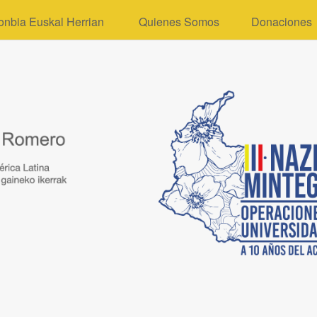
onbia Euskal Herrian
Quienes Somos
Donaciones