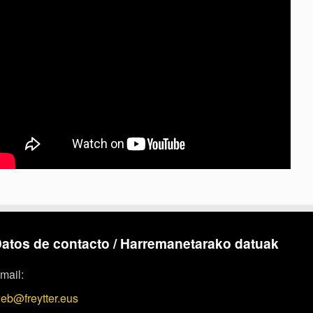
atos de contacto / Harremanetarako datuak
mail:
eb@freytter.eus