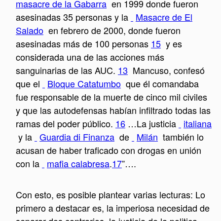
masacre de la Gabarra
en 1999 donde fueron
asesinadas 35 personas y la
Masacre de El
Salado
en febrero de 2000, donde fueron
asesinadas más de 100 personas
15
y es
considerada una de las acciones más
sanguinarias de las AUC.
13
Mancuso, confesó
que el
Bloque Catatumbo
que él comandaba
fue responsable de la muerte de cinco mil civiles
y que las autodefensas habían infiltrado todas las
ramas del poder público.
16
…La justicia
italiana
y la
Guardia di Finanza
de
Milán
también lo
acusan de haber traficado con drogas en unión
con la
mafia calabresa
.
17
”….
Con esto, es posible plantear varias lecturas: Lo
primero a destacar es, la imperiosa necesidad de
separar dos contrarios, la justicia de la politica,