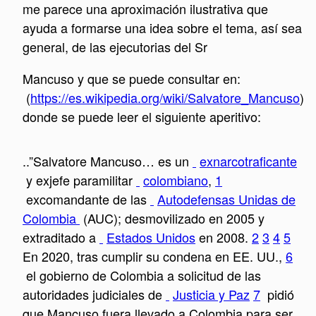
me parece una aproximación ilustrativa que
ayuda a formarse una idea sobre el tema, así sea
general, de las ejecutorias del Sr
Mancuso y que se puede consultar en:
(
https://es.wikipedia.org/wiki/Salvatore_Mancuso
)
donde se puede leer el siguiente aperitivo:
..”Salvatore Mancuso… es un
exnarcotraficante
y exjefe paramilitar
colombiano
,
1
excomandante de las
Autodefensas Unidas de
Colombia
(AUC); desmovilizado en 2005 y
extraditado a
Estados Unidos
en 2008.
2
3
4
5
En 2020, tras cumplir su condena en EE. UU.,
6
el gobierno de Colombia a solicitud de las
autoridades judiciales de
Justicia y Paz
7
pidió
que Mancuso fuera llevado a Colombia para ser