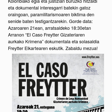
Kolonbiako egia eta justiziari buruzko hitzaldi
eta dokumental interesgarri batekin gatoz
oraingoan, paramilitarismoaren biktima den
senide baten testigantzarekin. Gorde data:
Azaroaren 21ean, arratsaldeko 18:30etan
Arranon “El Caso Freytter Gizateriaren
aurkako Krimena” dokumentala eta solasaldia
Freytter Elkartearen eskutik. Zabaldu mezua!