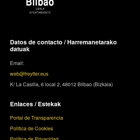
Datos de contacto / Harremanetarako
datuak
Email:
web@freytter.eus
K/ La Casilla, 6 local 2, 48012 Bilbao (Bizkaia)
Enlaces / Estekak
Portal de Transparencia
Politica de Cookies
Política de Privacidad