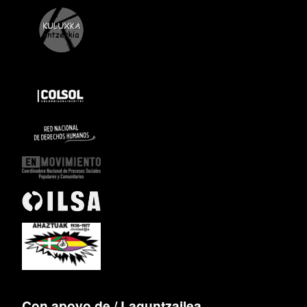
Con apoyo de / Laguntzailea