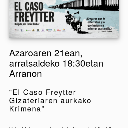
Azaroaren 21ean,
arratsaldeko 18:30etan
Arranon
"El Caso Freytter
Gizateriaren aurkako
Krimena"