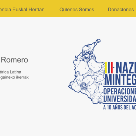
onbia Euskal Herrian
Quienes Somos
Donaciones