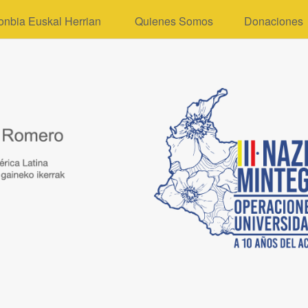
onbia Euskal Herrian
Quienes Somos
Donaciones