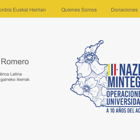
onbia Euskal Herrian
Quienes Somos
Donaciones