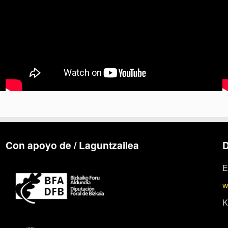
Con apoyo de / Laguntzailea
D
E
w
K