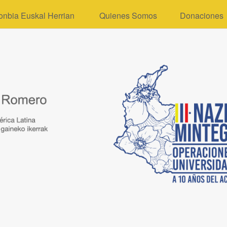
onbia Euskal Herrian
Quienes Somos
Donaciones