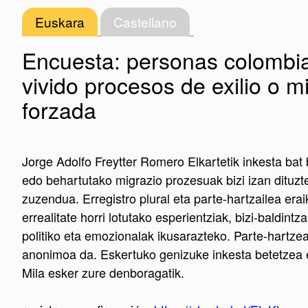
Euskara
Castellano
Encuesta: personas colombi
vivido procesos de exilio o m
forzada
Jorge Adolfo Freytter Romero Elkartetik inkesta bat 
edo behartutako migrazio prozesuak bizi izan dituzt
zuzendua. Erregistro plural eta parte-hartzailea era
errealitate horri lotutako esperientziak, bizi-baldintz
politiko eta emozionalak ikusarazteko. Parte-hartz
anonimoa da. Eskertuko genizuke inkesta betetzea 
Mila esker zure denboragatik.