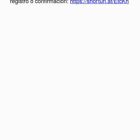
registro o confirmación:
https://shorturl.at/EtcKh