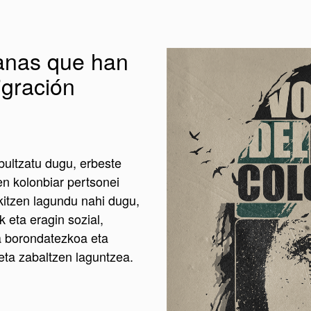
anas que han
igración
bultzatu dugu, erbeste
en kolonbiar pertsonei
ikitzen lagundu nahi dugu,
ak eta eragin sozial,
ea borondatezkoa eta
eta zabaltzen laguntzea.