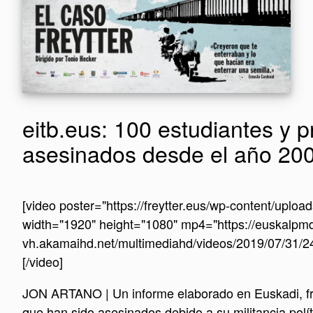
eitb.eus: 100 estudiantes y 
asesinados desde el año 20
[video poster="https://freytter.eus/wp-content/
width="1920" height="1080" mp4="https://euskalpm
vh.akamaihd.net/multimediahd/videos/2019/07/
[/video]
JON ARTANO | Un informe elaborado en Euskadi, fru
que han sido asesinados debido a su militancia polít