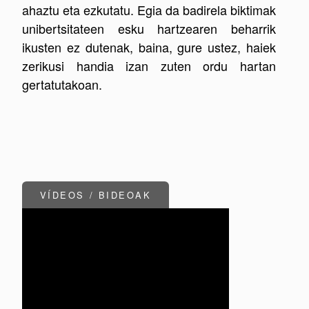
ahaztu eta ezkutatu. Egia da badirela biktimak
unibertsitateen esku hartzearen beharrik
ikusten ez dutenak, baina, gure ustez, haiek
zerikusi handia izan zuten ordu hartan
gertatutakoan.
VÍDEOS / BIDEOAK