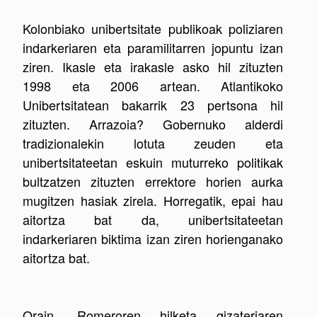
Kolonbiako unibertsitate publikoak poliziaren
indarkeriaren eta paramilitarren jopuntu izan
ziren. Ikasle eta irakasle asko hil zituzten
1998 eta 2006 artean. Atlantikoko
Unibertsitatean bakarrik 23 pertsona hil
zituzten. Arrazoia? Gobernuko alderdi
tradizionalekin lotuta zeuden eta
unibertsitateetan eskuin muturreko politikak
bultzatzen zituzten errektore horien aurka
mugitzen hasiak zirela. Horregatik, epai hau
aitortza bat da, unibertsitateetan
indarkeriaren biktima izan ziren horienganako
aitortza bat.
Orain, Romeroren hilketa gizateriaren