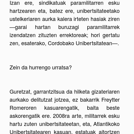
Izan ere, sindikatuak paramilitarren esku
hartzearen eta, batez ere, unibertsitateetako
ustelkeriaren aurka kalera irteten hasiak ziren
—garai hartan buruzagi paramilitarrek
izendatzen zituzten errektoreak; hori gertatu
zen, esaterako, Cordobako Unibertsitatean—.
Zein da hurrengo urratsa?
Guretzat, garrantzitsua da hilketa gizateriaren
aurkako delitutzat jotzea, ez bakarrik Freytter
Romeroren kasuarengatik, baita beste
askorengatik ere. 2008ra arte, militarrek esku
hartu zuten unibertsitateetan, eta, Atlantikoko
Unibertsitatearen kasuan, estatuak aitortzen