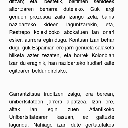
ditzan; eta, bestetik, biktimen senideek
aitortzaren beharra dutelako. Guk argi
genuen prozesua zaila izango zela, baina
nazioarteko kideen laguntzarekin, eta,
Restrepo kolektiboko abokatuen lan onari
esker, aurrera egin dugu. Kontuan izan behar
dugu guk Espainian ere jarri genuela salaketa
hilketa azter zezaten, eta horrek Kolonbian
izan du eraginik, han nazioarteko irudiari kalte
egitearen beldur direlako.
Garrantzitsua iruditzen zaigu, era berean,
unibertsitateen jarrera aipatzea. Izan ere,
aitak lan egin zuen Atlantikoko
Unibertsitatearen kasuan, ez gaituzte
lagundu. Nahiago izan dute gertatutakoa