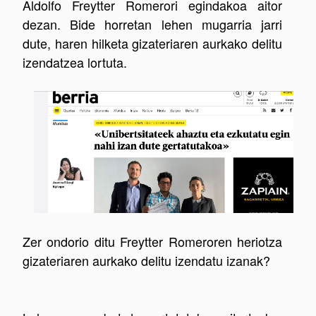
Aldolfo Freytter Romerori egindakoa aitor
dezan. Bide horretan lehen mugarria jarri
dute, haren hilketa gizateriaren aurkako delitu
izendatzea lortuta.
Zer ondorio ditu Freytter Romeroren heriotza
gizateriaren aurkako delitu izendatu izanak?