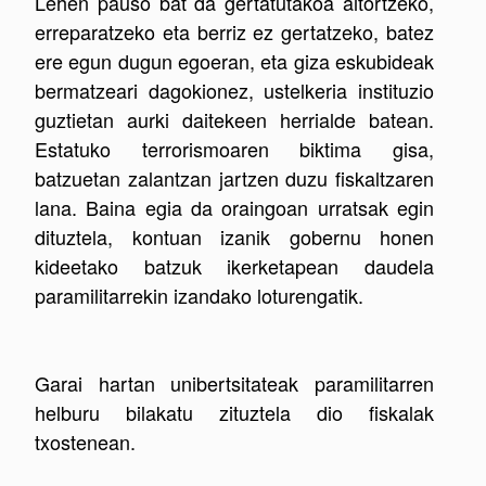
Lehen pauso bat da gertatutakoa aitortzeko,
erreparatzeko eta berriz ez gertatzeko, batez
ere egun dugun egoeran, eta giza eskubideak
bermatzeari dagokionez, ustelkeria instituzio
guztietan aurki daitekeen herrialde batean.
Estatuko terrorismoaren biktima gisa,
batzuetan zalantzan jartzen duzu fiskaltzaren
lana. Baina egia da oraingoan urratsak egin
dituztela, kontuan izanik gobernu honen
kideetako batzuk ikerketapean daudela
paramilitarrekin izandako loturengatik.
Garai hartan unibertsitateak paramilitarren
helburu bilakatu zituztela dio fiskalak
txostenean.