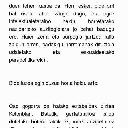
duen lehen kasua da. Horri esker, bide orri
bat osatu ahal izango dugu, eta egile
intelektualetaraino heldu, horretarako
nazioarteko auzitegietara jo behar badugu
ere. Haiei izena eta aurpegia jartzea falta
zaigun arren, badakigu harremanak dituztela
udaletako eta eskualdeetako
parapolitikarekin.
Bide luzea egin duzue hona heldu arte.
Oso gogorra da halako eztabaidak piztea
Kolonbian. Batetik, gertatutakoa isildu
dutelako botere faktikoek, inork auzipetu ez