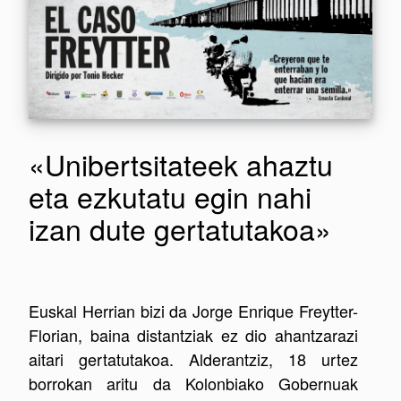
«Unibertsitateek ahaztu
eta ezkutatu egin nahi
izan dute gertatutakoa»
Euskal Herrian bizi da Jorge Enrique Freytter-
Florian, baina distantziak ez dio ahantzarazi
aitari gertatutakoa. Alderantziz, 18 urtez
borrokan aritu da Kolonbiako Gobernuak