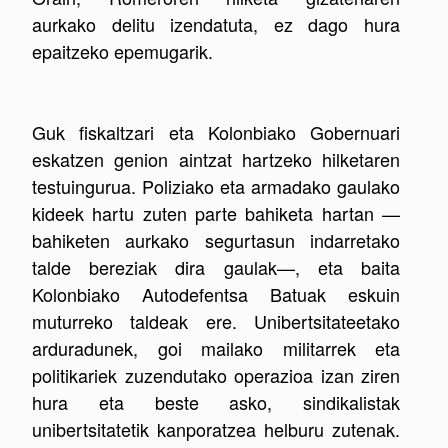
aurkako delitu izendatuta, ez dago hura
epaitzeko epemugarik.
Guk fiskaltzari eta Kolonbiako Gobernuari
eskatzen genion aintzat hartzeko hilketaren
testuingurua. Poliziako eta armadako gaulako
kideek hartu zuten parte bahiketa hartan —
bahiketen aurkako segurtasun indarretako
talde bereziak dira gaulak—, eta baita
Kolonbiako Autodefentsa Batuak eskuin
muturreko taldeak ere. Unibertsitateetako
arduradunek, goi mailako militarrek eta
politikariek zuzendutako operazioa izan ziren
hura eta beste asko, sindikalistak
unibertsitatetik kanporatzea helburu zutenak.