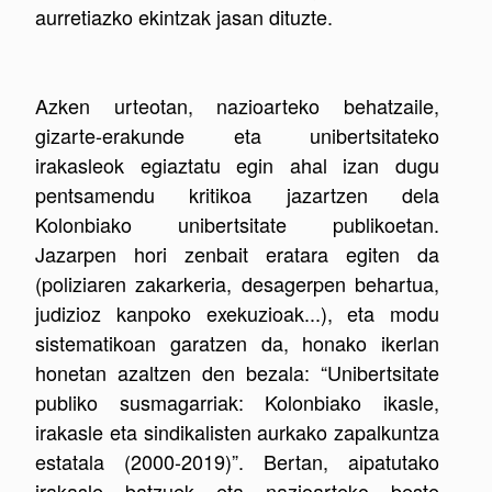
aurretiazko ekintzak jasan dituzte.
Azken urteotan, nazioarteko behatzaile,
gizarte-erakunde eta unibertsitateko
irakasleok egiaztatu egin ahal izan dugu
pentsamendu kritikoa jazartzen dela
Kolonbiako unibertsitate publikoetan.
Jazarpen hori zenbait eratara egiten da
(poliziaren zakarkeria, desagerpen behartua,
judizioz kanpoko exekuzioak...), eta modu
sistematikoan garatzen da, honako ikerlan
honetan azaltzen den bezala: “Unibertsitate
publiko susmagarriak: Kolonbiako ikasle,
irakasle eta sindikalisten aurkako zapalkuntza
estatala (2000-2019)”. Bertan, aipatutako
irakasle batzuek eta nazioarteko beste