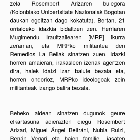
zela Rosembert Arizaren bulegora
(Kolonbiako Unibertsitate Nazionalak Bogotan
daukan egoitzan dago kokatuta). Bertan, 21
orrialdeko idazkia bidaltzen zen. Herriaren
Mugimendu Iraultzailearen [MRP] ikurra
zeraman, eta MRPko militantea den
Remedios La Bellak sinatzen zuen. Idazki
horren amaieran, irakasleen izenak agertzen
dira, haiek idatzi izan balute bezala eta,
horren ondorioz, MRPko ideologoak zein
militanteak izango balira bezala.
Beheko aldean sinatzen dugunok geure
elkartasuna adierazten diegu Rosembert
Arizari, Miguel Ángel Beltráni, Nubia Ruizi,
Renán Vegari eta haien familiei, jasaten