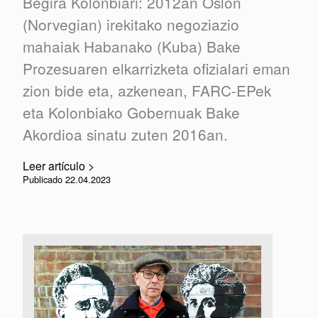
Begira Kolonbiari: 2012an Oslon
(Norvegian) irekitako negoziazio
mahaiak Habanako (Kuba) Bake
Prozesuaren elkarrizketa ofizialari eman
zion bide eta, azkenean, FARC-EPek
eta Kolonbiako Gobernuak Bake
Akordioa sinatu zuten 2016an.
Leer artículo >
Publicado 22.04.2023