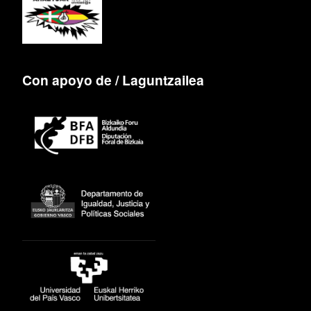
Con apoyo de / Laguntzailea