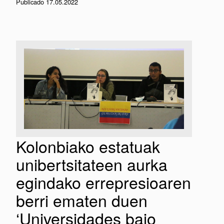
Publicado 17.05.2022
Kolonbiako estatuak
unibertsitateen aurka
egindako errepresioaren
berri ematen duen
‘Universidades bajo