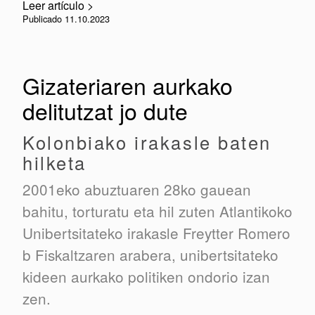
Leer artículo >
Publicado 11.10.2023
Gizateriaren aurkako
delitutzat jo dute
Kolonbiako irakasle baten
hilketa
2001eko abuztuaren 28ko gauean
bahitu, torturatu eta hil zuten Atlantikoko
Unibertsitateko irakasle Freytter Romero
b Fiskaltzaren arabera, unibertsitateko
kideen aurkako politiken ondorio izan
zen.