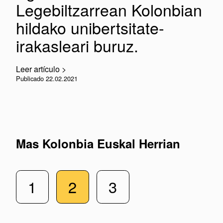
Legebiltzarrean Kolonbian
hildako unibertsitate-
irakasleari buruz.
Leer artículo >
Publicado 22.02.2021
Mas Kolonbia Euskal Herrian
1
2
3