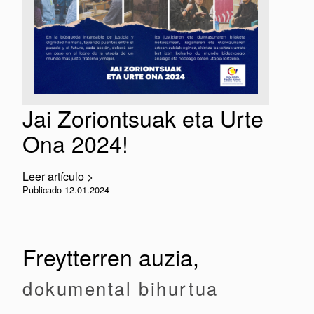
Jai Zoriontsuak eta Urte
Ona 2024!
Leer artículo >
Publicado 12.01.2024
Freytterren auzia,
dokumental bihurtua