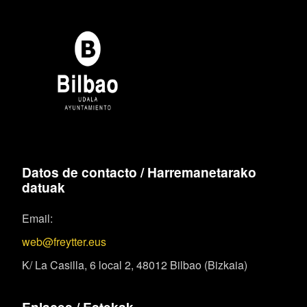
Datos de contacto / Harremanetarako
datuak
Email:
web@freytter.eus
K/ La Casilla, 6 local 2, 48012 Bilbao (Bizkaia)