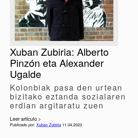
Xuban Zubiria: Alberto
Pinzón eta Alexander
Ugalde
Kolonbiak pasa den urtean
bizitako eztanda sozialaren
erdian argitaratu zuen
Leer artículo >
Publicado por:
Xuban Zubiria
11.04.2023