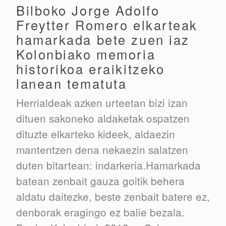
Bilboko Jorge Adolfo
Freytter Romero elkarteak
hamarkada bete zuen iaz
Kolonbiako memoria
historikoa eraikitzeko
lanean tematuta
Herrialdeak azken urteetan bizi izan
dituen sakoneko aldaketak ospatzen
dituzte elkarteko kideek, aldaezin
mantentzen dena nekaezin salatzen
duten bitartean: indarkeria.Hamarkada
batean zenbait gauza goitik behera
aldatu daitezke, beste zenbait batere ez,
denborak eragingo ez balie bezala.