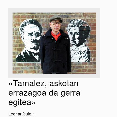
«Tamalez, askotan
errazagoa da gerra
egitea»
Leer artículo >